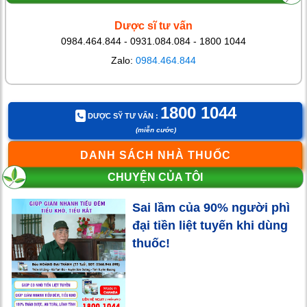
Dược sĩ tư vấn
0984.464.844 - 0931.084.084 - 1800 1044
Zalo:
0984.464.844
1800 1044
DƯỢC SỸ TƯ VẤN :
(miễn cước)
DANH SÁCH NHÀ THUỐC
CHUYỆN CỦA TÔI
Sai lầm của 90% người phì
đại tiền liệt tuyến khi dùng
thuốc!