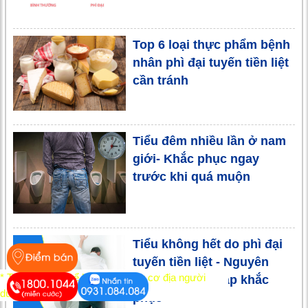
Top 6 loại thực phẩm bệnh
nhân phì đại tuyến tiền liệt
cần tránh
Tiểu đêm nhiều lần ở nam
giới- Khắc phục ngay
trước khi quá muộn
Tiểu không hết do phì đại
tuyến tiền liệt - Nguyên
* Tác dụng có thể khác nhau tùy cơ địa người
nhân và giải pháp khắc
dùng
phục