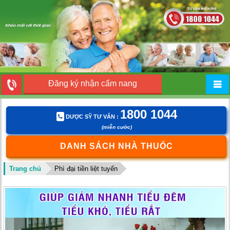
Đăng ký nhận cẩm nang
1800 1044
DƯỢC SỸ TƯ VẤN :
(miễn cước)
DANH SÁCH NHÀ THUỐC
Trang chủ
Phì đại tiền liệt tuyến