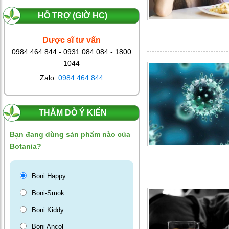
cho người
nghiện rượu
HỖ TRỢ (GIỜ HC)
Botania - đưa
Dược sĩ tư vấn
0984.464.844 - 0931.084.084 - 1800
công nghệ hiện
1044
đại trên thế
Zalo:
0984.464.844
giới vào tận tay người Việt
Boni-Smok,
THĂM DÒ Ý KIẾN
chắp cánh
niềm tin cho
Bạn đang dùng sản phẩm nào của
người nghiện thuốc lá
Botania?
Hành trình hàn
Boni Happy
gắn yêu
Boni-Smok
thương từ
Boni Kiddy
những gia đình
có người
Boni Ancol