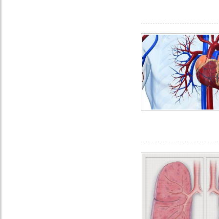
sức khỏe cộng
đồng năm 2017
BoniSeal - Giải
thưởng sản
phẩm vàng vì
sức khỏe cộng
đồng năm 2017
Chương trình
quà tặng
Công ty
Botania nhận
cúp huy
chương vàng