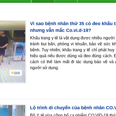
Vì sao bệnh nhân thứ 35 có đeo khẩu t
nhưng vẫn mắc Co.vi.d-19?
Khẩu trang y tế là vật dụng được nhiều ngườ
tránh bụi bẩn, phòng vi khuẩn, bảo vệ sức k
bệnh. Tuy nhiên, khẩu trang y tế chỉ phát hu
hiệu quả nếu được dùng và đeo đúng cách. Đe
cách có thể làm mất đi tác dụng bảo vệ và
người sử dụng.
Lộ trình di chuyển của bệnh nhân CO.V
Bộ Y tế vừa công bố ca nhiễm CO.VID-19 thứ