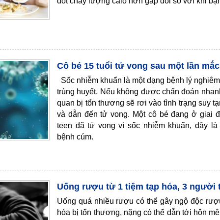
đốt cháy lượng calo hơn gấp đôi so với khi bạn
Cô bé 15 tuổi tử vong sau một lần mắ
Sốc nhiễm khuẩn là một dạng bệnh lý nghiêm 
trùng huyết. Nếu không được chẩn đoán nhanh
quan bị tổn thương sẽ rơi vào tình trạng suy tạ
và dẫn đến tử vong. Một cô bé đang ở giai đ
teen đã tử vong vì sốc nhiễm khuẩn, đây l
bệnh cúm.
Uống rượu từ 1 tiệm tạp hóa, 3 người
Uống quá nhiều rượu có thể gây ngộ độc rượu
hóa bị tổn thương, nặng có thể dẫn tới hôn mê 