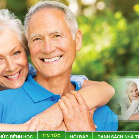
TIN TỨC
THỨC BỆNH HỌC
HỎI ĐÁP
DANH SÁCH NHÀ 