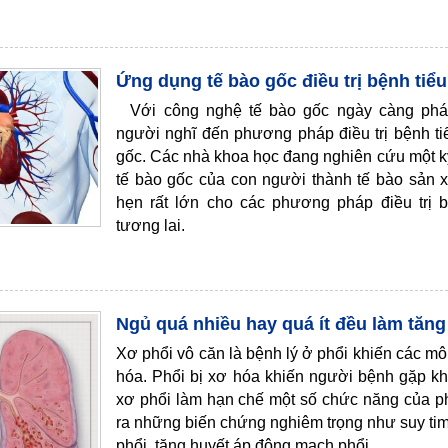
Ứng dụng tế bào gốc điều trị bệnh ti
Với công nghệ tế bào gốc ngày càng phát 
người nghĩ đến phương pháp điều trị bệnh t
gốc. Các nhà khoa học đang nghiên cứu một k
tế bào gốc của con người thành tế bào sản x
hẹn rất lớn cho các phương pháp điều trị 
tương lai.
Ngủ quá nhiều hay quá ít đều làm tăn
Xơ phổi vô căn là bệnh lý ở phổi khiến các mô
hóa. Phổi bị xơ hóa khiến người bệnh gặp khó
xơ phổi làm hạn chế một số chức năng của ph
ra những biến chứng nghiêm trọng như suy tim,
phổi, tăng huyết áp động mạch phổi...