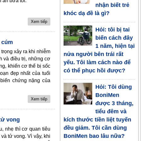
 ăn bữa tối.
trong mùa rét
nhận biết trẻ
khóc dạ đề là gì?
Xem tiếp
Hỏi: tôi bị tai
biến cách đây
c cúm
1 năm, hiện tại
trọng xảy ra khi nhiễm
nửa người bên trái rất
 và điều trị, những cơ
yếu. Tôi làm cách nào để
ng, khiến cơ thể bị sốc
có thể phục hồi được?
oạn đẹp nhất của tuổi
à biến chứng nặng của
Hỏi: Tôi dùng
BoniMen
Xem tiếp
được 3 tháng,
tiểu đêm và
kích thước tiền liệt tuyến
 tử vong
đều giảm. Tôi cần dùng
, nhẹ thì cơ quan tiêu
BoniMen bao lâu nữa?
và tử vong. Vì vậy, khi