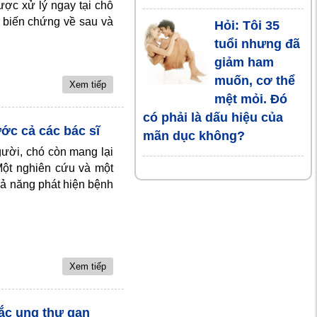
ược xử lý ngay tại chỗ
g biến chứng về sau và
Hỏi: Tôi 35
tuổi nhưng đã
giảm ham
muốn, cơ thể
Xem tiếp
mệt mỏi. Đó
có phải là dấu hiệu của
ớc cả các bác sĩ
mãn dục không?
gười, chó còn mang lại
 Một nghiên cứu và một
hả năng phát hiện bệnh
Xem tiếp
ắc ung thư gan