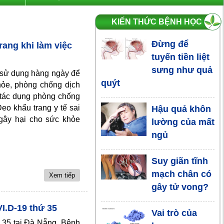
KIẾN THỨC BỆNH HỌC
Đừng để
rang khi làm việc
tuyến tiền liệt
sưng như quả
i sử dụng hàng ngày để
quýt
hỏe, phòng chống dịch
y tác dụng phòng chống
o khẩu trang y tế sai
Hậu quả khôn
 gây hại cho sức khỏe
lường của mất
ngủ
Suy giãn tĩnh
mạch chân có
Xem tiếp
gây tử vong?
I.D-19 thứ 35
Vai trò của
 35 tại Đà Nẵng. Bệnh