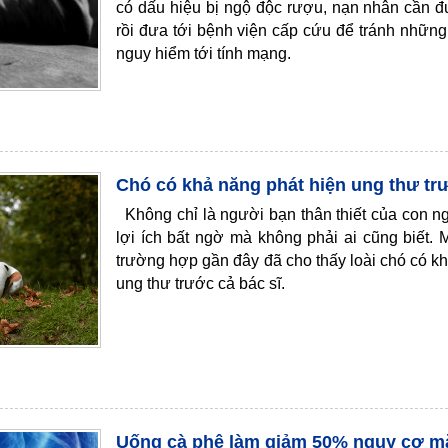
có dấu hiệu bị ngộ độc rượu, nạn nhân cần đ
rồi đưa tới bệnh viện cấp cứu để tránh nhữn
nguy hiểm tới tính mạng.
Chó có khả năng phát hiện ung thư trư
Không chỉ là người bạn thân thiết của con n
lợi ích bất ngờ mà không phải ai cũng biết.
trường hợp gần đây đã cho thấy loài chó có k
ung thư trước cả bác sĩ.
Uống cà phê làm giảm 50% nguy cơ m