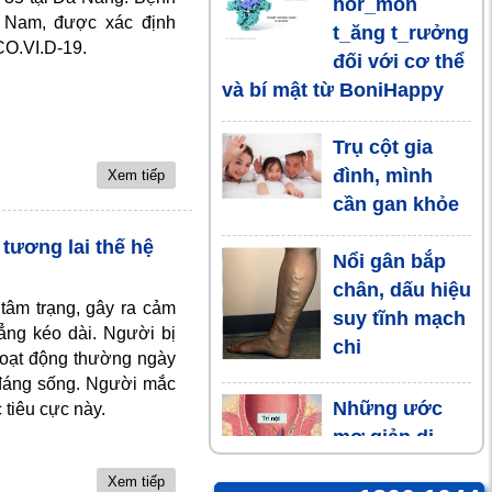
hor_mon
t Nam, được xác định
t_ăng t_rưởng
CO.VI.D-19.
đối với cơ thể
và bí mật từ BoniHappy
Trụ cột gia
đình, mình
Xem tiếp
cần gan khỏe
 tương lai thế hệ
Nổi gân bắp
chân, dấu hiệu
 tâm trạng, gây ra cảm
suy tĩnh mạch
dẳng kéo dài. Người bị
chi
hoạt động thường ngày
 đáng sống. Người mắc
Những ước
 tiêu cực này.
mơ giản dị
của người
Xem tiếp