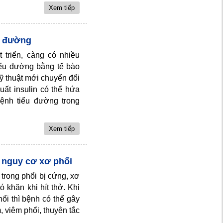
Xem tiếp
ểu đường
triển, càng có nhiều
iểu đường bằng tế bào
ỹ thuật mới chuyển đổi
uất insulin có thể hứa
bệnh tiểu đường trong
Xem tiếp
g nguy cơ xơ phổi
 trong phổi bị cứng, xơ
 khăn khi hít thở. Khi
ổi thì bệnh có thể gây
 viêm phổi, thuyên tắc