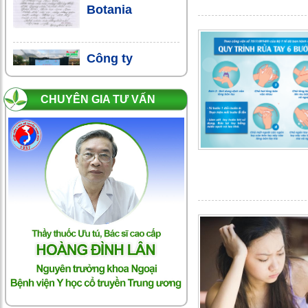
Botania
Công ty
Botania tài trợ
chương trình
CHUYÊN GIA TƯ VẤN
từ thiện “Vì trẻ em nghèo
vùng cao”
Botania - 10
năm tình yêu
bền vững với
sức khỏe người Việt
BoniAncol-
Gieo niềm tin,
tìm hạnh phúc