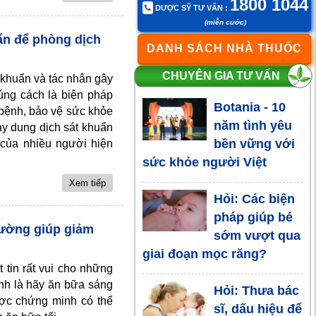
bệnh trĩ
1800 1044
DƯỢC SỸ TƯ VẤN :
(miễn cước)
Bệnh viêm
ẩn để phòng dịch
DANH SÁCH NHÀ THUỐC
tiểu phế quản
trẻ em, những
CHUYÊN GIA TƯ VẤN
 khuẩn và tác nhân gây
điều cần biết về
úng cách là biện pháp
Botania - 10
BoniKiddy
 bệnh, bảo vệ sức khỏe
năm tình yêu
ay dung dịch sát khuẩn
bền vững với
 của nhiều người hiện
Mẹ bầu nghiện
sức khỏe người Việt
rượu, bé sẽ
Xem tiếp
thế nào đây?
Hỏi: Các biện
pháp giúp bé
hường giúp giảm
Bệnh đái tháo
sớm vượt qua
đường là
giai đoạn mọc răng?
tin rất vui cho những
bệnh gì?
ính là hãy ăn bữa sáng
Hỏi: Thưa bác
ược chứng minh có thể
Bệnh khớp
sĩ, dấu hiệu để