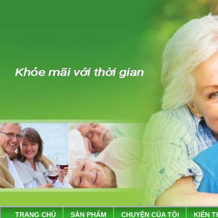
TRANG CHỦ
SẢN PHẨM
CHUYỆN CỦA TÔI
KIẾN 