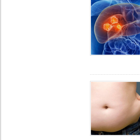
Công ty
Botania nhận
cúp huy
chương vàng
vì sức khỏe
cộng đồng năm
2017
BoniVein - Giải
thưởng sản
phẩm vàng vì
sức khỏe cộng
đồng năm 2017
BoniMen - Giải
thưởng sản
phẩm vàng vì