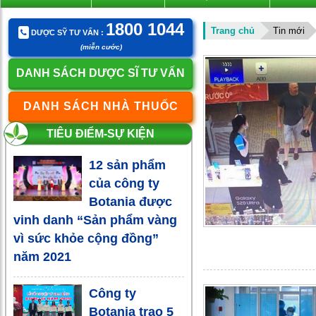
1800 1044
Trang chủ
Tin mới
DƯỢC SỸ TƯ VẤN :
(miễn cước)
DANH SÁCH DƯỢC SĨ TƯ VẤN
DANH SÁCH NHÀ THUỐC
TIÊU ĐIỂM-SỰ KIỆN
12 sản phẩm
của công ty
Botania được
vinh danh “Sản phẩm vàng
vì sức khỏe cộng đồng”
năm 2021
Công ty
Botania trao 5