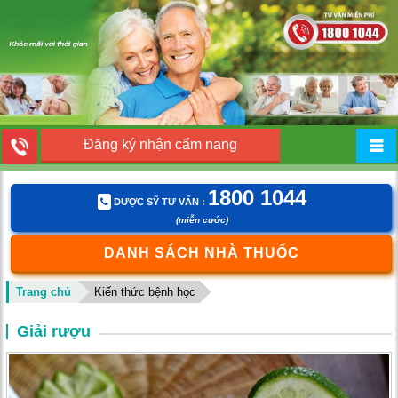
Đăng ký nhận cẩm nang
1800 1044
DƯỢC SỸ TƯ VẤN :
(miễn cước)
DANH SÁCH NHÀ THUỐC
Trang chủ
Kiến thức bệnh học
Giải rượu