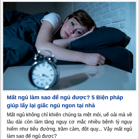
Mất ngủ làm sao để ngủ được? 5 Biện pháp
giúp lấy lại giấc ngủ ngon tại nhà
Mất ngủ không chỉ khiến chúng ta mệt mỏi, uể oải mà về
lâu dài còn làm tăng nguy cơ mắc nhiều bệnh lý nguy
hiểm như tiểu đường, trầm cảm, đột quỵ... Vậy mất ngủ
làm sao để ngủ được?