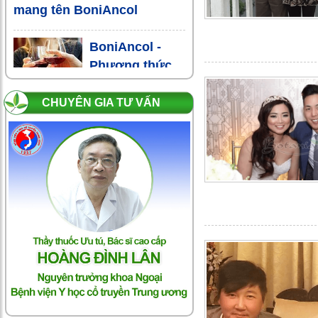
mang tên BoniAncol
BoniAncol -
Phương thức
giải rượu, nhậu
mà không xỉn
CHUYÊN GIA TƯ VẤN