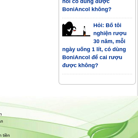
hỏi có dùng được
4 điều cấm kỵ
BoniAncol không?
sau khi uống
rượu bia
Hỏi: Bố tôi
nghiện rượu
Uống rượu bia
30 năm, mỗi
bao nhiêu là
ngày uống 1 lít, có dùng
an toàn với
BoniAncol để cai rượu
sức khỏe ?
được không?
90% người
dùng rượu bia
nhiều bị gan
nhiễm mỡ
n
Tác hại khôn
ận
lường của
rượu với lá
 tiền