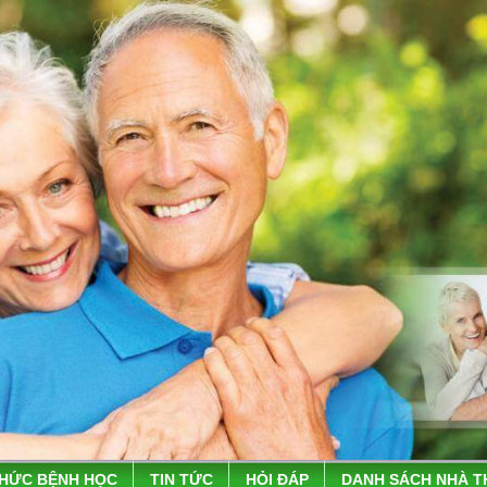
THỨC BỆNH HỌC
TIN TỨC
HỎI ĐÁP
DANH SÁCH NHÀ 