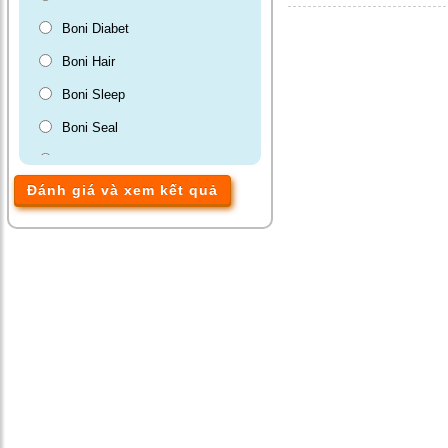
Boni Diabet
Boni Hair
Boni Sleep
Boni Seal
Boni Gut
Đánh giá và xem kết quả
Màng phim tránh thai VCF
BoniBaio
BoniDetox
BoniMen