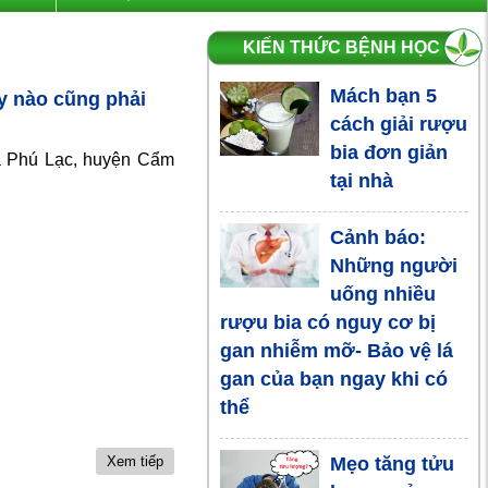
KIẾN THỨC BỆNH HỌC
Mách bạn 5
y nào cũng phải
cách giải rượu
bia đơn giản
ã Phú Lạc, huyện Cẩm
tại nhà
Cảnh báo:
Những người
uống nhiều
rượu bia có nguy cơ bị
gan nhiễm mỡ- Bảo vệ lá
gan của bạn ngay khi có
thể
Mẹo tăng tửu
Xem tiếp