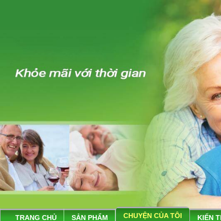
CHUYỆN CỦA TÔI
TRANG CHỦ
SẢN PHẨM
KIẾN 