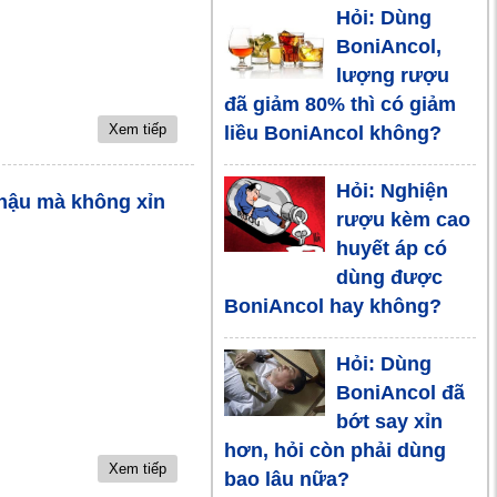
Hỏi: Dùng
uống rượu
BoniAncol,
lượng rượu
Tổn thương
đã giảm 80% thì có giảm
hệ tim mạch
Xem tiếp
liều BoniAncol không?
do nghiện
rượu
Hỏi: Nghiện
nhậu mà không xỉn
rượu kèm cao
Tranh vui
huyết áp có
dùng được
BoniAncol hay không?
Tết dương
lịch, số ca ngộ
Hỏi: Dùng
độc rượu tăng
BoniAncol đã
vọt
bớt say xỉn
hơn, hỏi còn phải dùng
Uống rượu
Xem tiếp
bao lâu nữa?