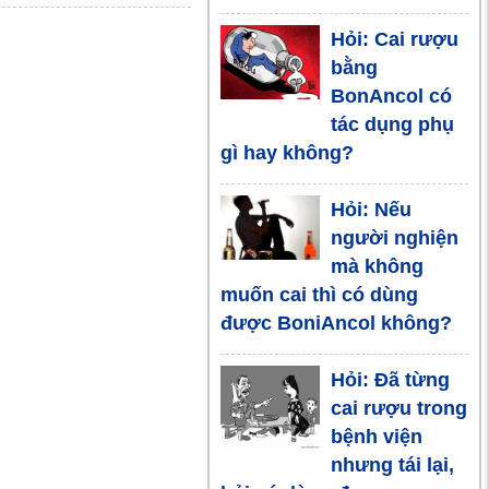
ngâm thuốc
phiện - lợi bất
Hỏi: Cai rượu
cập hại
bằng
BonAncol có
Những đồ
tác dụng phụ
uống dễ làm
gì hay không?
giúp chồng
giải rượu nhanh
Hỏi: Nếu
người nghiện
Mẹo hay uống
mà không
rượu bia
muốn cai thì có dùng
không say
được BoniAncol không?
Sai lầm khi
Hỏi: Đã từng
nghĩ uống
cai rượu trong
rượu giúp
bệnh viện
tăng khả năng tình dục
nhưng tái lại,