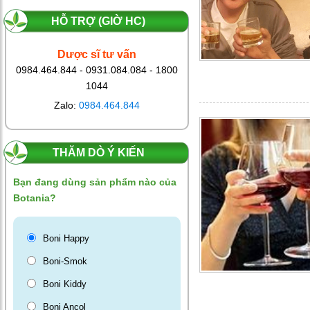
HỖ TRỢ (GIỜ HC)
Dược sĩ tư vấn
0984.464.844 - 0931.084.084 - 1800
1044
Zalo:
0984.464.844
THĂM DÒ Ý KIẾN
Bạn đang dùng sản phẩm nào của
Botania?
Boni Happy
Boni-Smok
Boni Kiddy
Boni Ancol