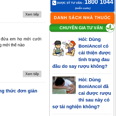
1800 1044
DƯỢC SỸ TƯ VẤN :
dàng giúp bạn
(miễn cước)
uống rượu không say
Xem tiếp
DANH SÁCH NHÀ THUỐC
Các loại nước
CHUYÊN GIA TƯ VẤN
giải rượu bia
Hỏi: Dùng
m đứa em họ mới cưới
phổ biến
g mới thế nào
BoniAncol có
cải thiện được
Uống rượu bị
tình trạng đau
đau đầu:
đầu do say rượu không?
nguyên nhân
Xem tiếp
và giải pháp trị đau đầu từ
Hỏi: Dùng
BoniAncol ? BoniAncol
BoniAncol đã
uống khi nào để hiệu quả
ng thức đơn giản
cai được rượu
cao nhất?
thì sau này có
sợ tái nghiện không?
Điều gì xảy ra
khi phụ nữ