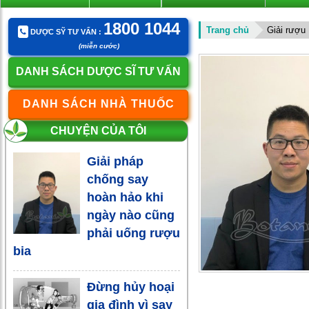
1800 1044
Trang chủ
Giải rượu
DƯỢC SỸ TƯ VẤN :
(miễn cước)
DANH SÁCH DƯỢC SĨ TƯ VẤN
DANH SÁCH NHÀ THUỐC
CHUYỆN CỦA TÔI
Giải pháp
chống say
hoàn hảo khi
ngày nào cũng
phải uống rượu
bia
Đừng hủy hoại
gia đình vì say