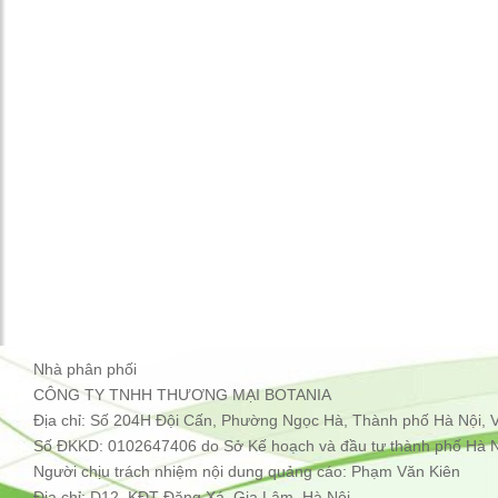
Nhà phân phối
CÔNG TY TNHH THƯƠNG MẠI BOTANIA
Địa chỉ: Số 204H Đội Cấn, Phường Ngọc Hà, Thành phố Hà Nội, 
Số ĐKKD: 0102647406 do Sở Kế hoạch và đầu tư thành phố Hà
Người chịu trách nhiệm nội dung quảng cáo: Phạm Văn Kiên
Địa chỉ: D12, KĐT Đặng Xá, Gia Lâm, Hà Nội