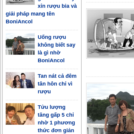
xỉn rượu bia và
giải pháp mang tên
BoniAncol
Uống rượu
không biết say
là gì nhờ
BoniAncol
Tan nát cả đêm
tân hôn chỉ vì
rượu
Tửu lượng
tăng gấp 5 chỉ
nhờ 1 phương
thức đơn giản