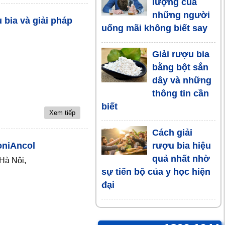
lượng của
những người
 bia và giải pháp
uống mãi không biết say
Giải rượu bia
bằng bột sắn
dây và những
thông tin cần
biết
Xem tiếp
Cách giải
rượu bia hiệu
oniAncol
quả nhất nhờ
 Hà Nội,
sự tiến bộ của y học hiện
đại
5 Cách đơn
giản và dễ