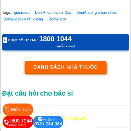
Tags:
giải rượu
BoniAncol bán ở đâu
BoniAncol giá bao nhiêu
BoniAncol có tốt không
BoniAncol
1800 1044
DƯỢC SỸ TƯ VẤN :
(miễn cước)
DANH SÁCH NHÀ THUỐC
Đặt câu hỏi cho bác sĩ
* Tác dụng có thể khác nhau tùy cơ địa người
dùng