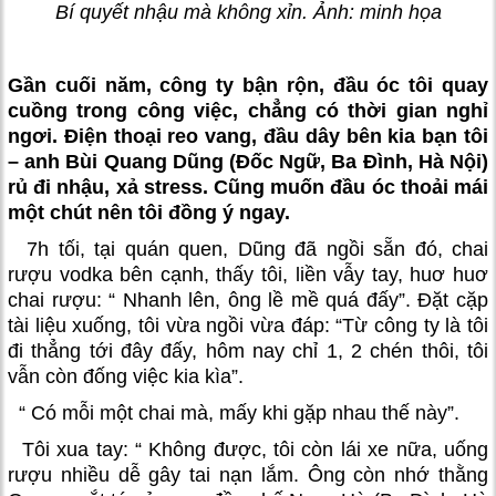
Bí quyết nhậu mà không xỉn. Ảnh: minh họa
Gần cuối năm, công ty bận rộn, đầu óc tôi quay
cuồng trong công việc, chẳng có thời gian nghỉ
ngơi. Điện thoại reo vang, đầu dây bên kia bạn tôi
– anh Bùi Quang Dũng (Đốc Ngữ, Ba Đình, Hà Nội)
rủ đi nhậu, xả stress. Cũng muốn đầu óc thoải mái
một chút nên tôi đồng ý ngay.
7h tối, tại quán quen, Dũng đã ngồi sẵn đó, chai
rượu vodka bên cạnh, thấy tôi, liền vẫy tay, huơ huơ
chai rượu: “ Nhanh lên, ông lề mề quá đấy”. Đặt cặp
tài liệu xuống, tôi vừa ngồi vừa đáp: “Từ công ty là tôi
đi thẳng tới đây đấy, hôm nay chỉ 1, 2 chén thôi, tôi
vẫn còn đống việc kia kìa”.
“ Có mỗi một chai mà, mấy khi gặp nhau thế này”.
Tôi xua tay: “ Không được, tôi còn lái xe nữa, uống
rượu nhiều dễ gây tai nạn lắm. Ông còn nhớ thằng