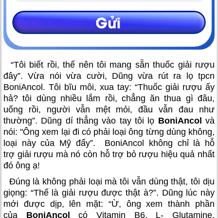
“Tôi biết rồi, thế nên tôi mang sẵn thuốc giải rượu
đây”. Vừa nói vừa cười, Dũng vừa rút ra lọ tpcn
BoniAncol
.
Tôi bĩu môi, xua tay: “Thuốc giải rượu ấy
hả? tôi dùng nhiều lắm rồi, chẳng ăn thua gì đâu,
uống rồi, người vẫn mệt mỏi, đầu vẫn đau như
thường”. Dũng dí thẳng vào tay tôi lọ
BoniAncol
và
nói: "Ông xem lại đi có phải loại ông từng dùng không,
loại này của Mỹ đấy”. BoniAncol không chỉ là
hỗ
trợ giải rượu
mà nó còn hỗ trợ
bỏ rượu
hiệu quả nhất
đó ông ạ!
Đúng là không phải loại mà tôi vẫn dùng thật, tôi dịu
giọng: “Thế là giải rượu được thật à?”. Dũng lúc này
mới được dịp, lên mặt: “Ừ, ông xem thành phần
của
BoniAncol
có Vitamin B6, L- Glutamine,