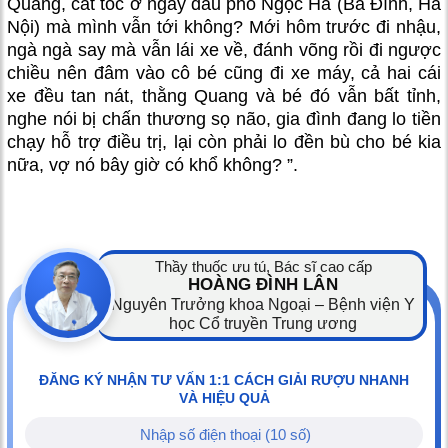
Quang, cắt tóc ở ngay đầu phố Ngọc Hà (Ba Đình, Hà
Nội) mà mình vẫn tới không? Mới hôm trước đi nhậu,
ngà ngà say mà vẫn lái xe về, đánh võng rồi đi ngược
chiều nên đâm vào cô bé cũng đi xe máy, cả hai cái
xe đều tan nát, thằng Quang và bé đó vẫn bất tỉnh,
nghe nói bị chấn thương sọ não, gia đình đang lo tiền
chạy hỗ trợ điều trị, lại còn phải lo đền bù cho bé kia
nữa, vợ nó bây giờ có khổ không? ”.
Thầy thuốc ưu tú, Bác sĩ cao cấp
HOÀNG ĐÌNH LÂN
Nguyên Trưởng khoa Ngoại – Bệnh viện Y
học Cổ truyền Trung ương
ĐĂNG KÝ NHẬN TƯ VẤN 1:1 CÁCH GIẢI RƯỢU NHANH
VÀ HIỆU QUẢ