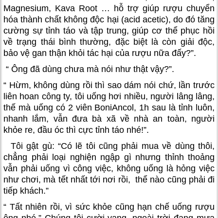
Magnesium, Kava Root … hỗ trợ giúp rượu chuyển
hóa thành chất không độc hại (acid acetic), do đó tăng
cường sự tỉnh táo và tập trung, giúp cơ thể phục hồi
về trạng thái bình thường, đặc biệt là còn giải độc,
bảo vệ gan thận khỏi tác hại của rượu nữa đấy?”.
“ Ông đã dùng chưa mà nói như thật vậy?”.
“ Hừm, không dùng rồi thì sao dám nói chứ, lần trước
liên hoan công ty, tôi uống hơi nhiều, người lâng lâng,
thế mà uống có 2 viên BoniAncol
, 1h sau là tỉnh luôn,
nhanh lắm, vẫn đưa bà xã về nhà an toàn, người
khỏe re, đầu óc thì cực tỉnh táo nhé!”.
Tôi gật gù: “Có lẽ tôi cũng phải mua về dùng thôi,
chẳng phải loại nghiện ngập gì nhưng thỉnh thoảng
vẫn phải uống vì công việc, không uống là hỏng việc
như chơi, mà tết nhất tới nơi rồi, thể nào cũng phải đi
tiếp khách.”
“ Tất nhiên rồi, vì sức khỏe cũng hạn chế uống rượu
ông nhé.” Chúng tôi cười vang, ngoài trời đang mưa