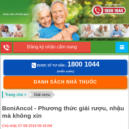
Đăng ký nhận cẩm nang
1800 1044
DƯỢC SỸ TƯ VẤN :
(miễn cước)
DANH SÁCH NHÀ THUỐC
Trang chủ >
Giải rượu
BoniAncol - Phương thức giải rượu, nhậu
mà không xỉn
Chủ nhật, 07-08-2016 09:18 AM