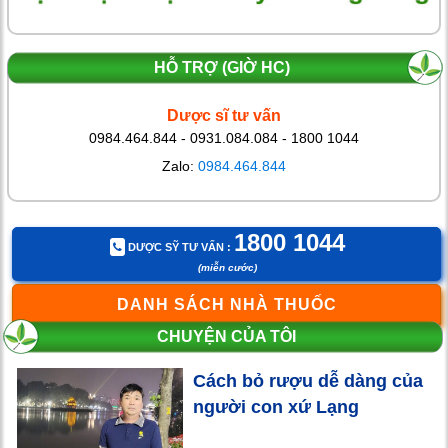
HỖ TRỢ (GIỜ HC)
Dược sĩ tư vấn
0984.464.844 - 0931.084.084 - 1800 1044
Zalo:
0984.464.844
1800 1044
DƯỢC SỸ TƯ VẤN :
(miễn cước)
DANH SÁCH NHÀ THUỐC
CHUYỆN CỦA TÔI
Cách bỏ rượu dễ dàng của
người con xứ Lạng