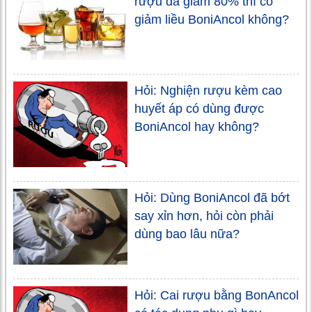
rượu đã giảm 80% thì có
giảm liều BoniAncol không?
Hỏi: Nghiện rượu kèm cao
huyết áp có dùng được
BoniAncol hay không?
Hỏi: Dùng BoniAncol đã bớt
say xỉn hơn, hỏi còn phải
dùng bao lâu nữa?
Hỏi: Cai rượu bằng BonAncol