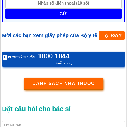
GỬI
Mời các bạn xem giấy phép của Bộ y tế
TẠI ĐÂY
1800 1044
DƯỢC SỸ TƯ VẤN :
(miễn cước)
DANH SÁCH NHÀ THUỐC
Đặt câu hỏi cho bác sĩ