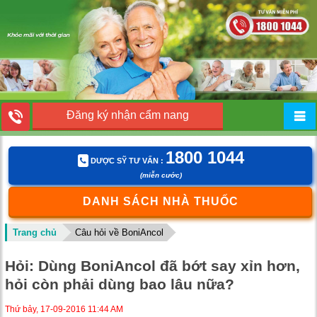
Đăng ký nhận cẩm nang
1800 1044
DƯỢC SỸ TƯ VẤN :
(miễn cước)
DANH SÁCH NHÀ THUỐC
Trang chủ
Câu hỏi về BoniAncol
Hỏi: Dùng BoniAncol đã bớt say xỉn hơn,
hỏi còn phải dùng bao lâu nữa?
Thứ bảy, 17-09-2016 11:44 AM