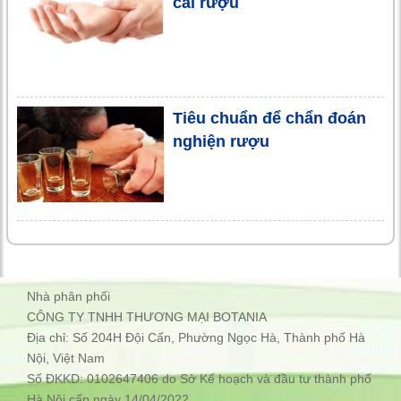
cai rượu
Tiêu chuẩn để chẩn đoán
nghiện rượu
Nhà phân phối
CÔNG TY TNHH THƯƠNG MẠI BOTANIA
Địa chỉ: Số 204H Đội Cấn, Phường Ngọc Hà, Thành phố Hà
Nội, Việt Nam
Số ĐKKD: 0102647406 do Sở Kế hoạch và đầu tư thành phố
Hà Nội cấp ngày 14/04/2022