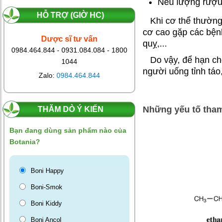
Nếu lượng rượu 
HỖ TRỢ (GIỜ HC)
Khi cơ thể thườn
cơ cao gặp các bệnh
Dược sĩ tư vấn
quỵ,...
0984.464.844 - 0931.084.084 - 1800
Do vậy, để hạn chế
1044
người uống tỉnh táo
Zalo:
0984.464.844
Những yếu tố tham
THĂM DÒ Ý KIẾN
Bạn đang dùng sản phẩm nào của
Botania?
Boni Happy
Boni-Smok
Boni Kiddy
Boni Ancol