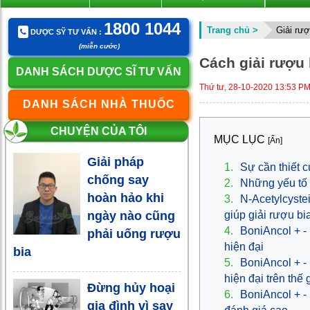
1800 1044
Trang chủ >
Giải rư
DƯỢC SỸ TƯ VẤN :
(miễn cước)
Cách giải rượu 
DANH SÁCH DƯỢC SĨ TƯ VẤN
Thứ tư, 28-10-2020 13:53 P
DANH SÁCH NHÀ THUỐC
CHUYỆN CỦA TÔI
MỤC LỤC
[Ẩn]
Giải pháp
1.
Sự cần thiết c
chống say
2.
Những yếu tố 
hoàn hảo khi
3.
N-Acetylcystei
ngày nào cũng
giúp giải rượu bi
4.
BoniAncol + -
phải uống rượu
hiện đại
bia
5.
BoniAncol + -
hiện đại trên thế 
Đừng hủy hoại
6.
BoniAncol + -
gia đình vì say