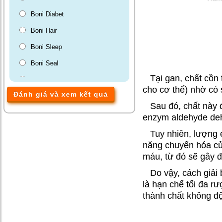
Boni Diabet
Boni Hair
Boni Sleep
Boni Seal
Tại gan, chất cồn
Boni Gut
cho cơ thể) nhờ có
Đánh giá và xem kết quả
Màng phim tránh thai VCF
Sau đó, chất này 
BoniBaio
enzym aldehyde deh
BoniDetox
Tuy nhiên, lượng 
năng chuyển hóa củ
BoniMen
máu, từ đó sẽ gây đ
Do vậy, cách giải 
là hạn chế tối đa r
thành chất không độc