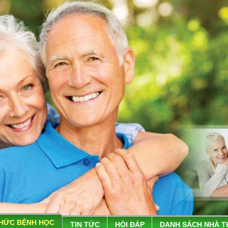
THỨC BỆNH HỌC
TIN TỨC
HỎI ĐÁP
DANH SÁCH NHÀ 