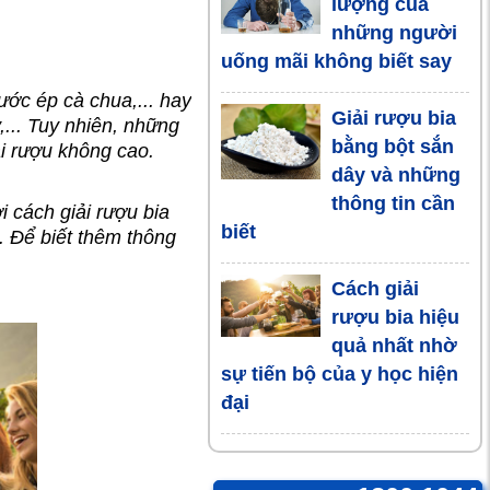
lượng của
những người
uống mãi không biết say
ớc ép cà chua,... hay
Giải rượu bia
... Tuy nhiên, những
bằng bột sắn
ải rượu không cao.
dây và những
thông tin cần
 cách giải rượu bia
biết
i. Để biết thêm thông
Cách giải
rượu bia hiệu
quả nhất nhờ
sự tiến bộ của y học hiện
đại
5 Cách đơn
giản và dễ