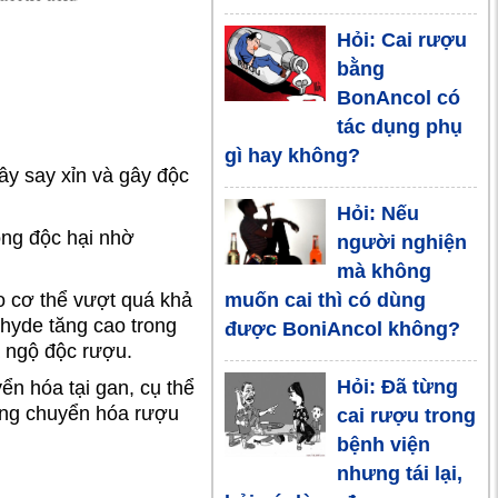
ngâm thuốc
phiện - lợi bất
Hỏi: Cai rượu
cập hại
bằng
BonAncol có
Những đồ
tác dụng phụ
uống dễ làm
gì hay không?
giúp chồng
ây say xỉn và gây độc
giải rượu nhanh
Hỏi: Nếu
ông độc hại nhờ
người nghiện
Mẹo hay uống
mà không
rượu bia
muốn cai thì có dùng
o cơ thể vượt quá khả
không say
hyde tăng cao trong
được BoniAncol không?
à ngộ độc rượu.
Sai lầm khi
Hỏi: Đã từng
ển hóa tại gan, cụ thể
nghĩ uống
tăng chuyển hóa rượu
cai rượu trong
rượu giúp
bệnh viện
tăng khả năng tình dục
nhưng tái lại,