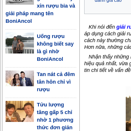
đánh giá cao
xỉn rượu bia và
giải pháp mang tên
BoniAncol
Khi nói đến
giải 
áp dụng cách giải r
Uống rượu
cách này thường chỉ
không biết say
Hơn nữa, những cách
là gì nhờ
Nhận thấy những hạn
BoniAncol
hiệu quả nhất, vừa 
tin chi tiết về vấn 
Tan nát cả đêm
tân hôn chỉ vì
rượu
Tửu lượng
tăng gấp 5 chỉ
nhờ 1 phương
thức đơn giản