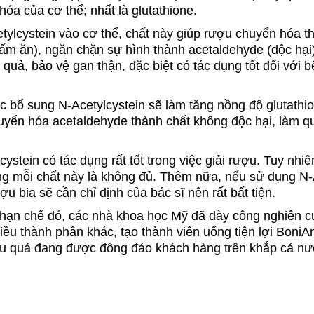
hóa của cơ thể; nhất là glutathione.
tylcystein vào cơ thể, chất này giúp rượu chuyển hóa t
(giấm ăn), ngăn chặn sự hình thành acetaldehyde (độc hại
 quả, bảo vệ gan thận, đặc biệt có tác dụng tốt đối với 
ệc bổ sung N-Acetylcystein sẽ làm tăng nồng độ glutathio
yển hóa acetaldehyde thành chất không độc hại, làm quá
ystein có tác dụng rất tốt trong việc giải rượu. Tuy nhi
ng mỗi chất này là không đủ. Thêm nữa, nếu sử dụng N-
u bia sẽ cần chỉ định của bác sĩ nên rất bất tiện.
hạn chế đó, các nhà khoa học Mỹ đã dày công nghiên c
hiều thành phần khác, tạo thành viên uống tiện lợi BoniA
iệu quả đang được đông đảo khách hàng trên khắp cả nư