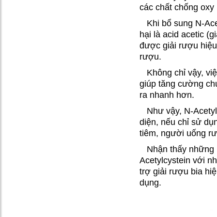
các chất chống oxy 
Khi bổ sung N-Ace
hại là acid acetic 
được giải rượu hiệu
rượu.
Không chỉ vậy, vi
giúp tăng cường chu
ra nhanh hơn.
Như vậy, N-Acetylc
diện, nếu chỉ sử dụ
tiêm, người uống rượ
Nhận thấy những 
Acetylcystein với n
trợ giải rượu bia h
dụng.