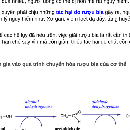
quá nhiều, người uống có thể bị hôn mê rất nguy hiểm.
g xuyên phải chịu những
tác hại do rượu bia
gây ra, ng
 lý nguy hiểm như: Xơ gan, viêm loét dạ dày, tăng huyết
 các hệ lụy đã nêu trên, việc giải rượu bia là rất cần thi
, hạn chế say xỉn mà còn giảm thiểu tác hại do chất cồn 
 gia vào quá trình chuyển hóa rượu bia của cơ thể