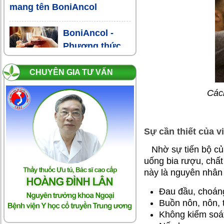
mang tên BoniAncol
BoniAncol -
Phương thức
giải rượu, nhậu
mà không xỉn
CHUYÊN GIA TƯ VẤN
Cách
Sự cần thiết của v
Nhờ sự tiến bộ củ
uống bia rượu, chất
này là nguyên nhân 
Đau đầu, choáng
Buồn nôn, nôn, t
Không kiểm soát