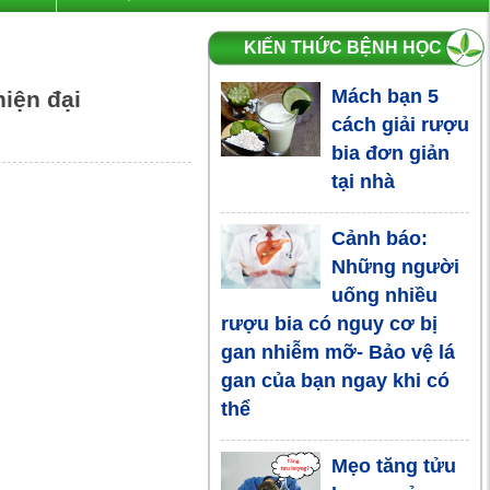
KIẾN THỨC BỆNH HỌC
Mách bạn 5
hiện đại
cách giải rượu
bia đơn giản
tại nhà
Cảnh báo:
Những người
uống nhiều
rượu bia có nguy cơ bị
gan nhiễm mỡ- Bảo vệ lá
gan của bạn ngay khi có
thể
Mẹo tăng tửu