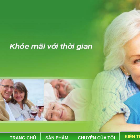
KIẾN 
TRANG CHỦ
SẢN PHẨM
CHUYỆN CỦA TÔI