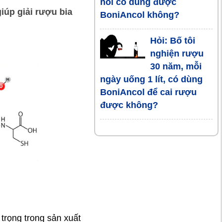
hỏi có dùng được
4 điều cấm kỵ
giúp giải rượu bia
BoniAncol không?
sau khi uống
rượu bia
Hỏi: Bố tôi
nghiện rượu
Uống rượu bia
30 năm, mỗi
bao nhiêu là
ngày uống 1 lít, có dùng
an toàn với
BoniAncol để cai rượu
sức khỏe ?
được không?
90% người
dùng rượu bia
nhiều bị gan
nhiễm mỡ
Tác hại khôn
lường của
rượu với lá
 trọng trong sản xuất