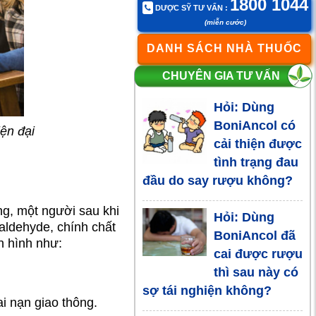
1800 1044
DƯỢC SỸ TƯ VẤN :
dàng giúp bạn
(miễn cước)
uống rượu không say
DANH SÁCH NHÀ THUỐC
Các loại nước
CHUYÊN GIA TƯ VẤN
giải rượu bia
Hỏi: Dùng
phổ biến
BoniAncol có
iện đại
cải thiện được
Uống rượu bị
tình trạng đau
đau đầu:
đầu do say rượu không?
nguyên nhân
và giải pháp trị đau đầu từ
ng, một người sau khi
Hỏi: Dùng
BoniAncol ? BoniAncol
aldehyde, chính chất
BoniAncol đã
uống khi nào để hiệu quả
n hình như:
cai được rượu
cao nhất?
thì sau này có
sợ tái nghiện không?
Điều gì xảy ra
i nạn giao thông.
khi phụ nữ