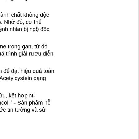
gan
hành chất không độc
). Nhờ đó, cơ thể
bệnh nhân bị ngộ độc
ne trong gan, từ đó
 trình giải rượu diễn
ên để đạt hiệu quả toàn
Acetylcystein dạng
ứu, kết hợp N-
+
ncol
- Sản phẩm hỗ
ớc tin tưởng và sử