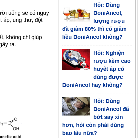
Hỏi: Dùng
uống rượu
BoniAncol,
ười uống sẽ có nguy
 áp, ung thư, đột
lượng rượu
Tổn thương
đã giảm 80% thì có giảm
hệ tim mạch
liều BoniAncol không?
ết, không chỉ giúp
do nghiện
gây ra.
rượu
Hỏi: Nghiện
rượu kèm cao
Tranh vui
huyết áp có
dùng được
BoniAncol hay không?
Tết dương
lịch, số ca ngộ
Hỏi: Dùng
độc rượu tăng
BoniAncol đã
vọt
bớt say xỉn
hơn, hỏi còn phải dùng
Uống rượu
bao lâu nữa?