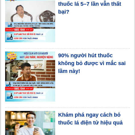
thuốc lá 5–7 lần vẫn thất
bại?
90% người hút thuốc
không bỏ được vì mắc sai
lầm này!
Khám phá ngay cách bỏ
thuốc lá điện tử hiệu quả