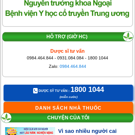
HỖ TRỢ (GIỜ HC)
Dược sĩ tư vấn
0984.464.844 - 0931.084.084 - 1800 1044
Zalo:
0984.464.844
1800 1044
DƯỢC SỸ TƯ VẤN :
(miễn cước)
DANH SÁCH NHÀ THUỐC
CHUYỆN CỦA TÔI
Vì sao nhiều người cai