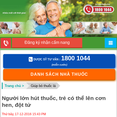
Đăng ký nhận cẩm nang
1800 1044
DƯỢC SỸ TƯ VẤN :
(miễn cước)
DANH SÁCH NHÀ THUỐC
Trang chủ >
Giúp bỏ thuốc lá
Người lớn hút thuốc, trẻ có thể lên cơn
hen, đột tử
Thứ bảy, 17-12-2016 15:43 PM