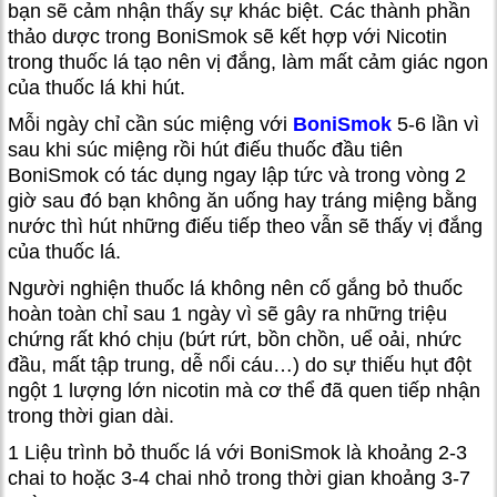
bạn sẽ cảm nhận thấy sự khác biệt. Các thành phần
thảo dược trong BoniSmok sẽ kết hợp với Nicotin
trong thuốc lá tạo nên vị đắng, làm mất cảm giác ngon
của thuốc lá khi hút.
Mỗi ngày chỉ cần súc miệng với
BoniSmok
5-6 lần vì
sau khi súc miệng rồi hút điếu thuốc đầu tiên
BoniSmok có tác dụng ngay lập tức và trong vòng 2
giờ sau đó bạn không ăn uống hay tráng miệng bằng
nước thì hút những điếu tiếp theo vẫn sẽ thấy vị đắng
của thuốc lá.
Người nghiện thuốc lá không nên cố gắng bỏ thuốc
hoàn toàn chỉ sau 1 ngày vì sẽ gây ra những triệu
chứng rất khó chịu (bứt rứt, bồn chồn, uể oải, nhức
đầu, mất tập trung, dễ nổi cáu…) do sự thiếu hụt đột
ngột 1 lượng lớn nicotin mà cơ thể đã quen tiếp nhận
trong thời gian dài.
1 Liệu trình bỏ thuốc lá với BoniSmok là khoảng 2-3
chai to hoặc 3-4 chai nhỏ trong thời gian khoảng 3-7