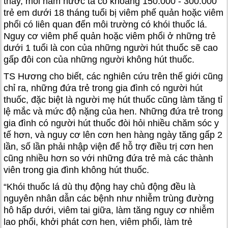
thấy, mỗi năm nước ta có khoảng 150.000 - 300.000
trẻ em dưới 18 tháng tuổi bị viêm phế quản hoặc viêm
phổi có liên quan đến môi trường có khói thuốc lá.
Nguy cơ viêm phế quản hoặc viêm phổi ở những trẻ
dưới 1 tuổi là con của những người hút thuốc sẽ cao
gấp đôi con của những người không hút thuốc.
TS Hương cho biết, các nghiên cứu trên thế giới cũng
chỉ ra, những đứa trẻ trong gia đình có người hút
thuốc, đặc biệt là người mẹ hút thuốc cũng làm tăng tỉ
lệ mắc và mức độ nặng của hen. Những đứa trẻ trong
gia đình có người hút thuốc đòi hỏi nhiều chăm sóc y
tế hơn, và nguy cơ lên cơn hen hàng ngày tăng gấp 2
lần, số lần phải nhập viện để hỗ trợ điều trị cơn hen
cũng nhiều hơn so với những đứa trẻ mà các thành
viên trong gia đình không hút thuốc.
“Khói thuốc lá dù thụ động hay chủ động đều là
nguyên nhân dẫn các bệnh như nhiễm trùng đường
hô hấp dưới, viêm tai giữa, làm tăng nguy cơ nhiễm
lao phổi, khởi phát cơn hen, viêm phổi, làm trẻ