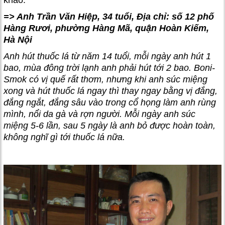
khảo.
=> Anh Trần Văn Hiệp, 34 tuổi
,
Địa chỉ: số 12 phố
Hàng Rươi, phường Hàng Mã, quận Hoàn Kiếm,
Hà Nội
Anh hút thuốc lá từ năm 14 tuổi, mỗi ngày anh hút 1
bao, mùa đông trời lạnh anh phải hút tới 2 bao. Boni-
Smok có vị quế rất thơm, nhưng khi anh súc miệng
xong và hút thuốc lá ngay thì thay ngay bằng vị đắng,
đắng ngắt, đắng sâu vào trong cổ họng làm anh rùng
mình, nổi da gà và rợn người. Mỗi ngày anh súc
miệng 5-6 lần, sau 5 ngày là anh bỏ được hoàn toàn,
không nghĩ gì tới thuốc lá nữa.