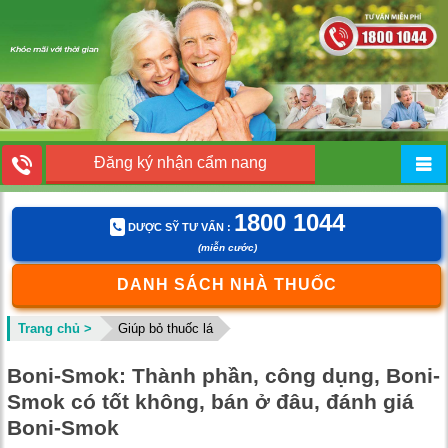
Đăng ký nhận cẩm nang
1800 1044
DƯỢC SỸ TƯ VẤN :
(miễn cước)
DANH SÁCH NHÀ THUỐC
Trang chủ >
Giúp bỏ thuốc lá
Boni-Smok: Thành phần, công dụng, Boni-
Smok có tốt không, bán ở đâu, đánh giá
Boni-Smok