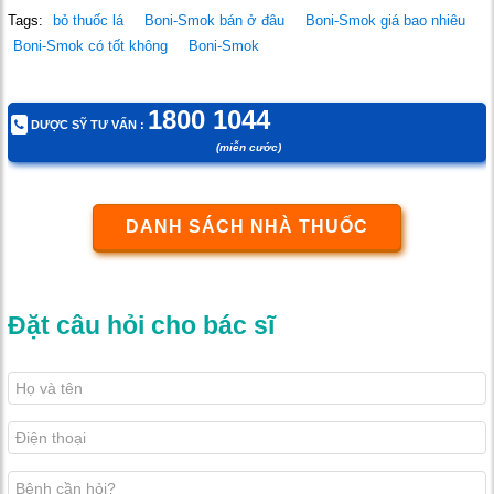
Tags:
bỏ thuốc lá
Boni-Smok bán ở đâu
Boni-Smok giá bao nhiêu
Boni-Smok có tốt không
Boni-Smok
1800 1044
DƯỢC SỸ TƯ VẤN :
(miễn cước)
DANH SÁCH NHÀ THUỐC
Đặt câu hỏi cho bác sĩ