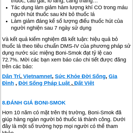
thuốc, cáu gắt, lo lắng, căng thẳng…
Tác dụng làm giảm hàm lượng khí CO trong máu
người hút thuốc sau khi bỏ thuốc lá
Làm giảm đáng kể số lượng điếu thuốc hút của
người nghiện sau 7 ngày sử dụng
Và kết quả kiểm nghiệm đã kết luận: hiệu quả bỏ
thuốc lá theo tiêu chuẩn DMS-IV của phương pháp sử
dụng nước súc miệng Boni-Smok đạt tỷ lệ cao
72.7%. Mời các bạn xem báo cáo chi tiết được đăng
trên các báo:
Dân Trí
,
Vietnamnet
,
Sức Khỏe Đời Sống
,
Gia
Đình
,
Đời Sống Pháp Luật
,
Đất Việt
8.ĐÁNH GIÁ BONI-SMOK
Hơn 10 năm có mặt trên thị trường, Boni-Smok đã
giúp hàng ngàn người bỏ thuốc lá thành công. Dưới
đây là một số trường hợp mọi người có thể tham