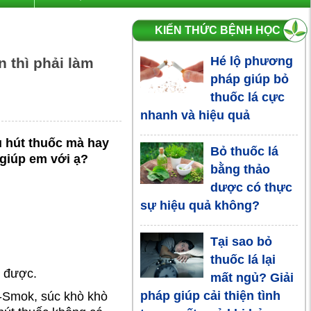
KIẾN THỨC BỆNH HỌC
Hé lộ phương
 thì phải làm
pháp giúp bỏ
thuốc lá cực
nhanh và hiệu quả
u hút thuốc mà hay
Bỏ thuốc lá
 giúp em với ạ?
bằng thảo
dược có thực
sự hiệu quả không?
Tại sao bỏ
thuốc lá lại
ỏ được.
mất ngủ? Giải
pháp giúp cải thiện tình
i-Smok, súc khò khò