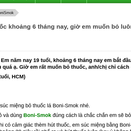
oniSmok
ốc khoảng 6 tháng nay, giờ em muốn bỏ luôn
. Em năm nay 19 tuổi, khoảng 6 tháng nay em bắt đầ
u quá ạ. Giờ em rất muốn bỏ thuốc, anh/chị chỉ cách
tuổi, HCM)
úc miệng bỏ thuốc lá Boni-Smok nhé.
ỏ và dùng
Boni-Smok
đúng cách là chắc chắn em sẽ b
Khi có cảm giác thèm hút thuốc, em súc miệng bằng Bon