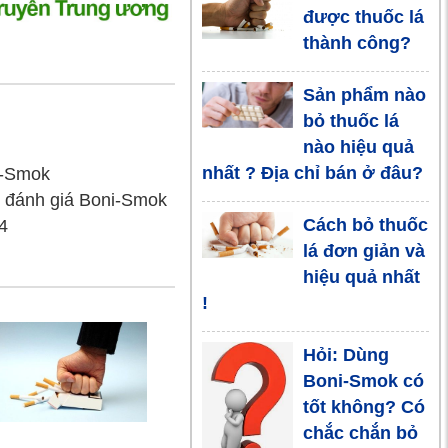
được thuốc lá
chứng khó
thành công?
chịu cần phải
vượt qua để cai thuốc lá
Sản phẩm nào
thành công
bỏ thuốc lá
nào hiệu quả
TOP 4 loại sản
nhất ? Địa chỉ bán ở đâu?
i-Smok
phẩm giúp bỏ
, đánh giá Boni-Smok
thuốc lá hiệu
Cách bỏ thuốc
4
quả nhất hiện nay
lá đơn giản và
hiệu quả nhất
Những
!
phương pháp
hỗ trợ bỏ
Hỏi: Dùng
thuốc lá đơn giản mà hiệu
Boni-Smok có
quả
tốt không? Có
chắc chắn bỏ
Tại sao phải