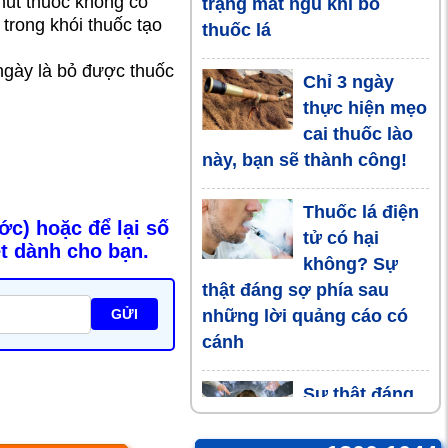
 hút thuốc không có
trạng mất ngủ khi bỏ
trong khói thuốc tạo
thuốc lá
ngày là bỏ được thuốc
Chỉ 3 ngày
thực hiện mẹo
cai thuốc lào
này, bạn sẽ thành công!
Thuốc lá điện
ớc) hoặc để lại số
tử có hại
ệt dành cho bạn.
không? Sự
thật đáng sợ phía sau
những lời quảng cáo có
GỬI
cánh
Sự thật đáng
sợ về tác hại
của thuốc lá