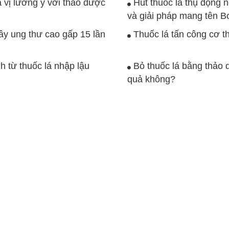
 vị lương y với thảo dược
Hút thuốc lá thụ động 
và giải pháp mang tên 
ây ung thư cao gấp 15 lần
Thuốc lá tấn công cơ t
 từ thuốc lá nhập lậu
Bỏ thuốc lá bằng thảo 
quả không?