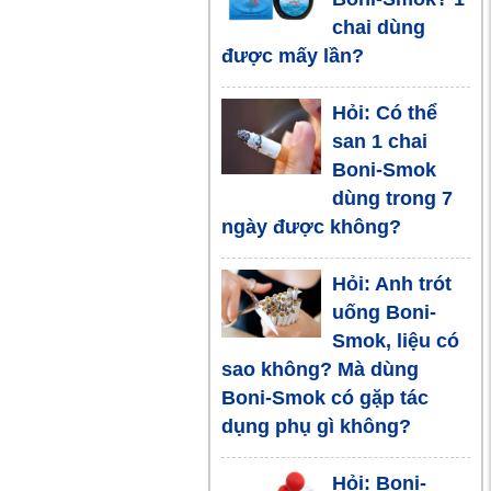
chai dùng
Sức khỏe thay
được mấy lần?
đổi kỳ diệu
ngay sau khi
Hỏi: Có thể
bỏ thuốc lá
san 1 chai
Boni-Smok
Lợi ích của
dùng trong 7
việc cai thuốc
ngày được không?
lá
Hỏi: Anh trót
uống Boni-
Smok, liệu có
sao không? Mà dùng
Boni-Smok có gặp tác
dụng phụ gì không?
Hỏi: Boni-