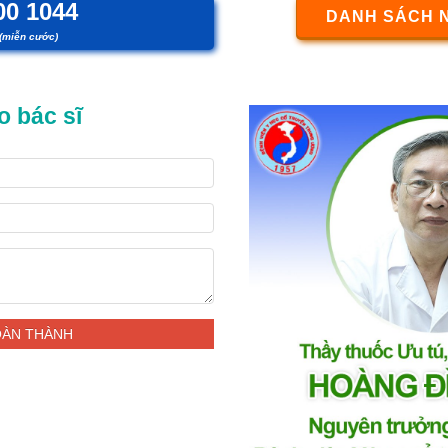
00 1044
DANH SÁCH 
(miễn cước)
o bác sĩ
HOÀN THÀNH