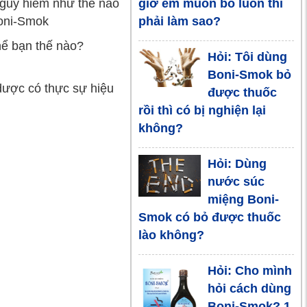
nguy hiểm như thế nào
giờ em muốn bỏ luôn thì
y với thảo
Boni-Smok
phải làm sao?
dược giúp bỏ
thuốc lá
hể bạn thế nào?
Hỏi: Tôi dùng
Boni-Smok bỏ
Người lớn hút
dược có thực sự hiệu
được thuốc
thuốc, trẻ có
rồi thì có bị nghiện lại
thể lên cơn
không?
hen, đột tử
Hỏi: Dùng
Hiểm họa v_ô
nước súc
s_inh từ thuốc
miệng Boni-
lá nhập lậu
Smok có bỏ được thuốc
lào không?
Cằn nhằn
không giúp
Hỏi: Cho mình
chồng bạn bỏ
hỏi cách dùng
được thuốc lá
Boni-Smok? 1