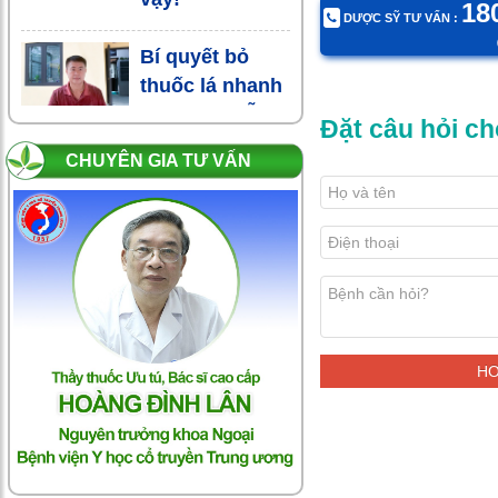
18
DƯỢC SỸ TƯ VẤN :
Bí quyết bỏ
thuốc lá nhanh
chóng và dễ
Đặt câu hỏi ch
dàng
CHUYÊN GIA TƯ VẤN
Tôi đã bỏ thuốc
lá thành công
sau 17 năm
nghiện nặng
Boni-Smok,
giải pháp bỏ
thuốc lá nhanh
chưa từng
thấy!