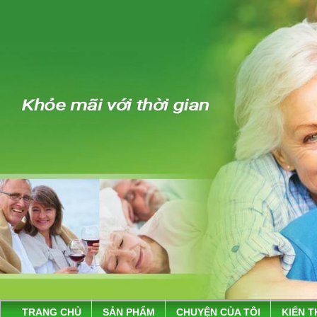
TRANG CHỦ
SẢN PHẨM
CHUYỆN CỦA TÔI
KIẾN 