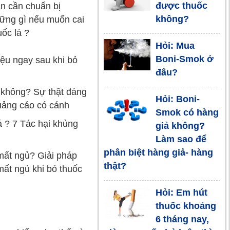
được thuốc
n cần chuẩn bị
bỏ thuốc lá ?
không?
ững gì nếu muốn cai
7 Tác hại
uốc lá ?
khủng khiếp
Hỏi: Mua
của thuốc lá
Boni-Smok ở
iệu ngay sau khi bỏ
đâu?
Đối mặt với
nguy cơ đột
i không? Sự thật đáng
Hỏi: Boni-
biến gen do
uảng cáo có cánh
Smok có hàng
hút thuốc lá
á ? 7 Tác hại khủng
giả không?
Làm sao để
Boni-Smok,
phân biệt hàng giả- hàng
chắp cánh
 mất ngủ? Giải pháp
thật?
niềm tin cho
 mất ngủ khi bỏ thuốc
người nghiện thuốc lá
Hỏi: Em hút
thuốc khoảng
Duyên kỳ ngộ
6 tháng nay,
giữa vị lương