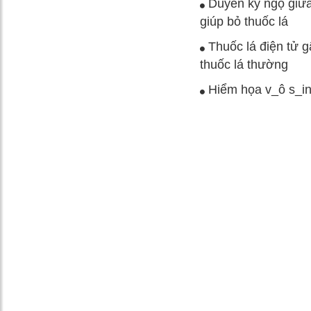
Duyên kỳ ngộ giữa
giúp bỏ thuốc lá
Thuốc lá điện tử g
thuốc lá thường
Hiểm họa v_ô s_inh