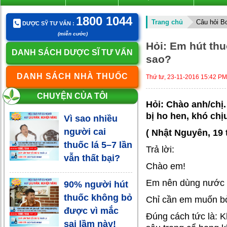
1800 1044
Trang chủ
Câu hỏi B
DƯỢC SỸ TƯ VẤN :
(miễn cước)
Hỏi: Em hút thu
DANH SÁCH DƯỢC SĨ TƯ VẤN
sao?
DANH SÁCH NHÀ THUỐC
Thứ tư, 23-11-2016 15:42 PM
CHUYỆN CỦA TÔI
Hỏi: Chào anh/chị
bị ho hen, khó chị
Vì sao nhiều
người cai
( Nhật Nguyên, 19 
thuốc lá 5–7 lần
Trả lời:
vẫn thất bại?
Chào em!
Em nên dùng nước s
90% người hút
thuốc không bỏ
Chỉ cần em muốn b
được vì mắc
Đúng cách tức là: 
sai lầm này!