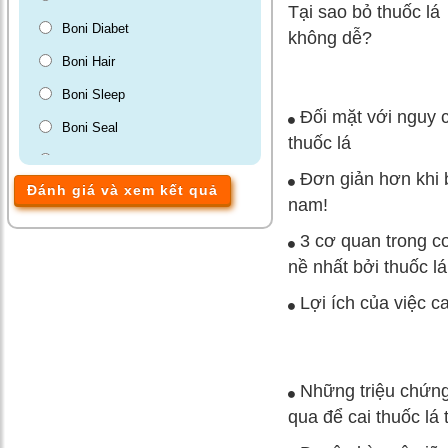
Tại sao bỏ thuốc lá
Boni Diabet
không dễ?
Boni Hair
Boni Sleep
Đối mặt với nguy c
Boni Seal
thuốc lá
Boni Gut
Đơn giản hơn khi b
Đánh giá và xem kết quả
Màng phim tránh thai VCF
nam!
BoniBaio
3 cơ quan trong c
BoniDetox
nề nhất bởi thuốc lá
BoniMen
Lợi ích của việc ca
Những triệu chứng
qua để cai thuốc lá