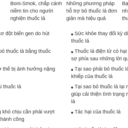
Boni-Smok, chắp cánh
Những phương pháp
Bạ
niềm tin cho người
hỗ trợ bỏ thuốc lá đơn
nh
nghiện thuốc lá
giản mà hiệu quả
th
ơ đột biến gen do hút
Sức khỏe thay đổi kỳ d
thuốc lá
ỏ thuốc lá bằng thuốc
Thuốc lá điện tử có hạ
sợ phía sau những lời q
ơ thể bị ảnh hưởng nặng
Tại sao phải bỏ thuốc l
khiếp của thuốc lá
i thuốc lá
Tại sao bỏ thuốc lá lại
giúp cải thiện tình trạng
lá
 khó chịu cần phải vượt
Tác hại của thuốc lá
 thành công