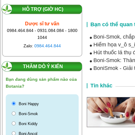
Phương pháp
HỖ TRỢ (GIỜ HC)
bỏ thuốc lá
hiệu quả nhất
Dược sĩ tư vấn
Bạn có thể quan
từ thiên nhiên,
0984.464.844 - 0931.084.084 - 1800
Boni-Smok, chắp 
không tái
1044
Hiểm họa v_ô s_in
nghiện
Zalo:
0984.464.844
Hút thuốc lá thụ
Boni-Smok: Thành
Bất ngờ với
THĂM DÒ Ý KIẾN
BoniSmok - Giải
phương pháp
bỏ thuốc lá của
Bạn đang dùng sản phẩm nào của
chàng trai trẻ
Tin khác
Botania?
U30
Boni Happy
Nhờ BoniSmok
Boni-Smok
tôi đã bỏ được
thuốc lá sau 5
Boni Kiddy
ngày
Boni Ancol