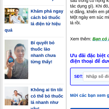
sâu trong cổ họng k
tác dụng gì). Khi đ
Khám phá ngay
vị đắng, khiến em ph
Một ngày em súc mi
cách bỏ thuốc
lá rồi.
lá điện tử hiệu
quả
Xem thêm:
Bạn có 
Bí quyết bỏ
thuốc lào
Ưu đãi đặc biệt
nhanh chưa
điện thoại để dư
từng thấy!
SĐT:
Không ai tin tôi
Mời các bạn xem g
có thể bỏ thuốc
lá nhanh như
vậy!