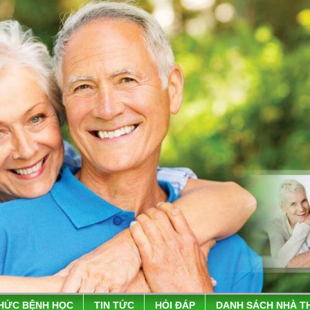
THỨC BỆNH HỌC
TIN TỨC
HỎI ĐÁP
DANH SÁCH NHÀ T