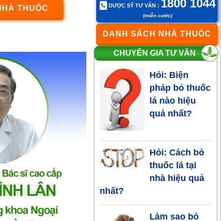
1800 1044
DƯỢC SỸ TƯ VẤN :
NHÀ THUỐC
với trẻ em - Đọc để có
(miễn cước)
cách bảo vệ con bạn ngay
DANH SÁCH NHÀ THUỐC
từ bây giờ
CHUYÊN GIA TƯ VẤN
Có nên bỏ
Hỏi: Biện
thuốc lá
pháp bỏ thuốc
không? Giải
lá nào hiệu
pháp giúp bỏ
quả nhất?
thuốc lá an toàn và hiệu
quả
Hỏi: Cách bỏ
5 bước bỏ
thuốc lá tại
thuốc lá hiệu
nhà hiệu quả
quả, đơn giản,
nhất?
an toàn
Làm sao bỏ
Những triệu