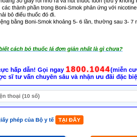
hoảng 30 giây rồi nhổ ra và hút thuốc luôn (lưu ý không
ó, các thành phần trong Boni-Smok phản ứng với nicotine 
ải bỏ điếu thuốc đó đi.
ệng bằng Boni-Smok khoảng 5- 6 lần, thường sau 3- 7 
biết cách bỏ thuốc lá đơn giản nhất là gì chưa?
1800.1044
 cực hấp dẫn! Gọi ngay
(miễn cư
ợc sĩ tư vấn chuyên sâu và nhận ưu đãi đặc bi
iấy phép của Bộ y tế
TẠI ĐÂY