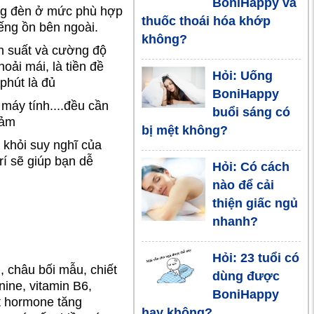
BoniHappy và
người trẻ tuổi:
sáng đèn ở mức phù hợp
thuốc thoái hóa khớp
Nguyên nhân
ếng ồn bên ngoài.
không?
và biện pháp khắc phục
n suất và cường độ
hiệu quả
hoải mái, là tiền đề
Hỏi: Uống
phút là đủ
BoniHappy
Cách chữa
, máy tính....đều cần
buổi sáng có
mất ngủ ở
iảm
bị mệt không?
người già hiệu
 khỏi suy nghĩ của
quả
rí sẽ giúp bạn dễ
Hỏi: Có cách
nào để cải
Khó ngủ buổi
thiện giấc ngủ
tối phải làm
nhanh?
sao?
Hỏi: 23 tuổi có
Mất ngủ ở
, châu bối mẫu, chiết
dùng được
người già:
nine, vitamin B6,
BoniHappy
Nguyên nhân
ết hormone tăng
hay không?