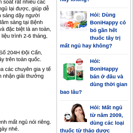
m soát rất nhiều các
và giải pháp
gủ lại được, giúp dễ
Hỏi: Dùng
ên sáng dậy người
Lời khuyên
 lâm sàng tại Bệnh
BoniHappy có
cho bạn: Mất
à đặc biệt là an toàn,
bỏ gần hết
ngủ, khó ngủ
iệu trình 2-6 tháng,
thuốc tây trị
nên làm gì?
mất ngủ hay không?
 Số 204H Đội Cấn,
y trên toàn quốc.
Hỏi:
BoniHappy
a các chuyên gia y tế
n nhận giải thưởng
bán ở đâu và
dùng thời gian
bao lâu?
Hỏi: Mất ngủ
từ năm 2009,
nh mất ngủ nói riêng.
dùng các loại
gày nhé.
thuốc từ thảo dược