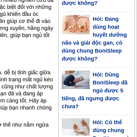
được không?
mất ngủ là gì?
ặc biệt đối với những
Làm sao để
ngủ khiến đầu óc
Hỏi: Đang
ãn giúp cơ thể đi vào
giấc ngủ ngon, sâu trở
dùng hoạt
ường xuyên, hằng ngày
lại?
huyết dưỡng
iên, giúp bạn ngủ tốt
não và giải độc gan, có
Mất ngủ kéo
dùng chung BoniSleep
dài chữa như
được không?
thế nào? Giải
pháp nào là hiệu quả và
 dễ bị tỉnh giấc giữa
Hỏi: Dùng
an toàn nhất?
ình trạng mất ngủ kéo
BoniSleep đã
n cũng như chất lượng
ngủ được 5
Mất ngủ là gì,
bạn đã và đang áp
tiếng, đã ngưng được
ớm càng tốt. Hãy áp
nguyên nhân
chưa?
giúp bạn nhanh chóng
triệu chứng và
cách điều trị như thế nào?
Hỏi: Có thể
 cơ thể như nằm ngửa
dùng chung
Khó ngủ ở