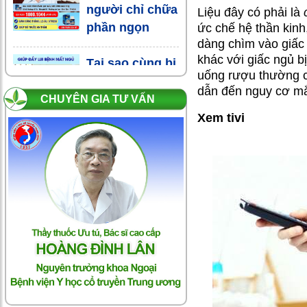
người chỉ chữa
Liệu đây có phải là
phần ngọn
ức chế hệ thần kinh
dàng chìm vào giấc 
khác với giấc ngủ b
Tại sao cùng bị
uống rượu thường c
stress, mất
dẫn đến nguy cơ mắ
ngủ… người
CHUYÊN GIA TƯ VẤN
thoát được,
Xem tivi
người không?
Cảnh báo:
dùng thuốc
ngủ để chữa
stress - bạn có
"đổ thêm dầu
vào lửa"!
Vì sao uống