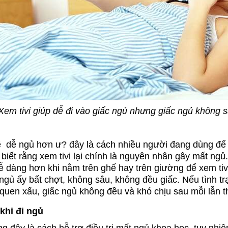
Xem tivi giúp dễ đi vào giấc ngủ nhưng giấc ngủ không 
ẽ dễ ngủ hơn ư? đây là cách nhiều người đang dùng để h
biết rằng xem tivi lại chính là nguyên nhân gây mất ng
ễ dàng hơn khi nằm trên ghế hay trên giường để xem ti
ngủ ấy bất chợt, không sâu, không đều giấc. Nếu tình tr
 quen xấu, giấc ngủ không đều và khó chịu sau mỗi lẫn t
khi đi ngủ
g đây là cách hỗ trợ điều trị mất ngủ khoa học, tuy nhi