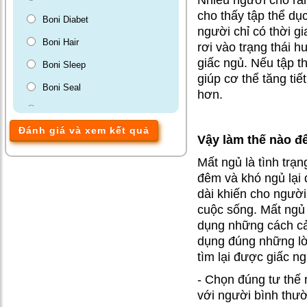
cho thấy tập thể dụ
sống cũng
Boni Diabet
người chỉ có thời gi
quay về!
Boni Hair
rơi vào trạng thái 
giấc ngủ. Nếu tập t
Boni Sleep
Thoát “cơn ác
giúp cơ thể tăng ti
mộng” mang
Boni Seal
hơn.
tên mất ngủ
Boni Gut
Đánh giá và xem kết quả
Màng phim tránh thai VCF
Vậy làm thế nào đ
Giải pháp giúp
BoniBaio
Mất ngủ là tình trạn
ngủ ngon, hết
đêm và khó ngủ lại 
BoniDetox
lo âu của bác
dài khiến cho ngườ
Lợi 75 tuổi
BoniMen
cuộc sống. Mất ngủ
dụng những cách cải
Bí quyết để
dụng đúng những lờ
người già luôn
tìm lại được giấc ng
có giấc ngủ
- Chọn đúng tư thế 
ngon
với người bình thư