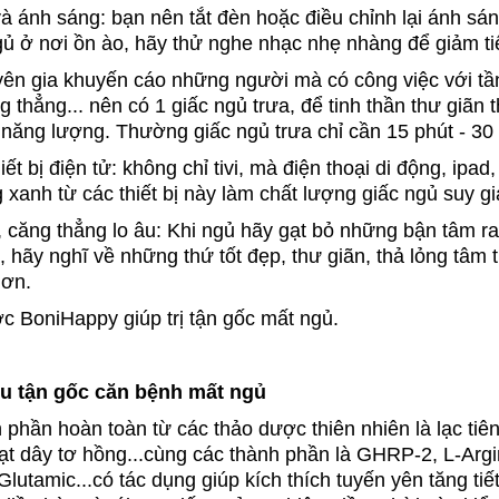
và ánh sáng: bạn nên tắt đèn hoặc điều chỉnh lại ánh 
gủ ở nơi ồn ào, hãy thử nghe nhạc nhẹ nhàng để giảm ti
uyên gia khuyến cáo những người mà có công việc với tầ
g thẳng... nên có 1 giấc ngủ trưa, để tinh thần thư giãn t
 năng lượng. Thường giấc ngủ trưa chỉ cần 15 phút - 30 
ết bị điện tử: không chỉ tivi, mà điện thoại di động, ipad
g xanh từ các thiết bị này làm chất lượng giấc ngủ suy g
s, căng thẳng lo âu: Khi ngủ hãy gạt bỏ những bận tâm ra
, hãy nghĩ về những thứ tốt đẹp, thư giãn, thả lỏng tâm t
hơn.
c BoniHappy giúp trị tận gốc mất ngủ.
iêu tận gốc căn bệnh mất ngủ
phần hoàn toàn từ các thảo dược thiên nhiên là lạc tiên
hạt dây tơ hồng...cùng các thành phần là GHRP-2, L-Argi
Glutamic...có tác dụng giúp kích thích tuyến yên tăng ti