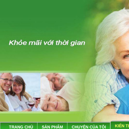
KIẾN 
TRANG CHỦ
SẢN PHẨM
CHUYỆN CỦA TÔI