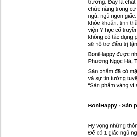
quý giá cho
trưởng. Đây là chất 
mình khi bị
chức năng trong cơ 
ngủ, ngủ ngon giấc,
trầm cảm
khỏe khoắn, tinh t
viện Y học cổ truyề
Tôi đã tìm lại
không có tác dụng p
giấc ngủ ngon
sẽ hỗ trợ điều trị t
quý giá ở tuổi
BoniHappy được nhậ
62
Phường Ngọc Hà, Thà
Sản phẩm đã có mặt 
BoniSleep – Bí
và sự tin tưởng tuy
quyết ngủ ngon
"Sản phẩm vàng vì 
của người
thuyền trưởng
BoniHappy - Sản p
Bí quyết để có
giấc ngủ ngon,
Hy vọng những thông
trọn vẹn hàng
Để có 1 giấc ngủ n
đêm