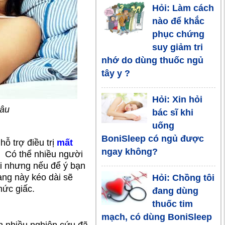
Hỏi: Làm cách
nào để khắc
4 cách chữa
phục chứng
mất ngủ hiệu
suy giảm tri
quả tại nhà
nhớ do dùng thuốc ngủ
tây y ?
Nguyên nhân
khó đi vào
Hỏi: Xin hỏi
giấc ngủ là gì?
sâu
bác sĩ khi
Giải pháp cải thiện ra
uống
sao?
BoniSleep có ngủ được
ỗ trợ điều trị
mất
ngay không?
ủ. Có thể nhiều người
Chữa mất ngủ
vi nhưng nếu để ý bạn
tiền mãn kinh
ạng này kéo dài sẽ
Hỏi: Chồng tôi
cho phụ nữ
hức giấc.
đang dùng
bằng cách nào?
thuốc tim
mạch, có dùng BoniSleep
Nguyên nhân
ên nhiều nghiên cứu đã