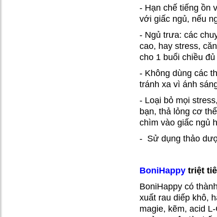
- Hạn chế tiếng ồn 
với giấc ngủ, nếu n
- Ngủ trưa: các ch
cao, hay stress, căn
cho 1 buổi chiều đủ
Ước mơ có
- Không dùng các thi
được giấc ngủ
tránh xa vì ánh sán
ngon nay đã
- Loại bỏ mọi stres
thành sự thật
bạn, thả lỏng cơ thể
chìm vào giấc ngủ 
Bí quyết có
- Sử dụng thảo dượ
được giấc ngủ
ngon khi bị
trầm cảm
BoniHappy
triệt t
BoniHappy có thành 
Tôi đã tìm
xuất rau diếp khô, 
được giấc ngủ
magie, kẽm, acid L-