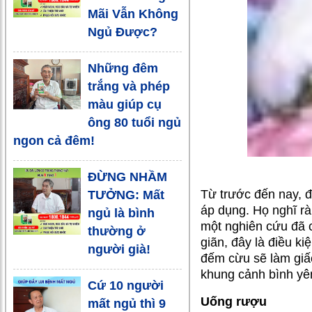
Mãi Vẫn Không
Ngủ Được?
Những đêm
trắng và phép
màu giúp cụ
ông 80 tuổi ngủ
ngon cả đêm!
ĐỪNG NHẦM
Từ trước đến nay, đ
TƯỞNG: Mất
áp dụng. Họ nghĩ rà
ngủ là bình
một nghiên cứu đã c
thường ở
giãn, đây là điều ki
người già!
đếm cừu sẽ làm giấ
khung cảnh bình yê
Cứ 10 người
Uống rượu
mất ngủ thì 9