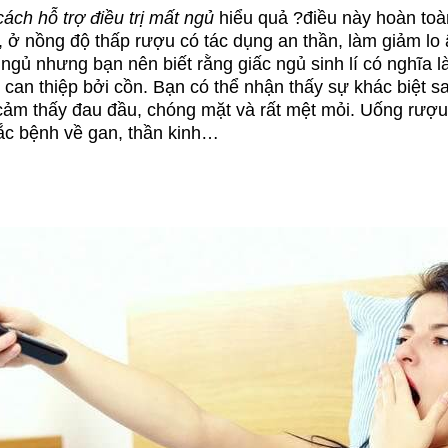
cách hỗ trợ điều trị mất ngủ
hiểu quả ?điều này hoàn toà
, ở nồng độ thấp rượu có tác dụng an thần, làm giảm lo
ngủ nhưng bạn nên biết rằng giấc ngủ sinh lí có nghĩa l
ị can thiệp bởi cồn. Bạn có thể nhận thấy sự khác biệt s
ảm thấy đau đầu, chóng mặt và rất mệt mỏi. Uống rượu
c bệnh về gan, thần kinh…