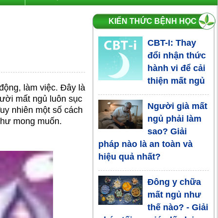
KIẾN THỨC BỆNH HỌC
CBT-I: Thay
đổi nhận thức
hành vi để cải
thiện mất ngủ
động, làm việc. Đây là
gười mất ngủ luôn sục
Người già mất
Tuy nhiên một số cách
ngủ phải làm
 như mong muốn.
sao? Giải
pháp nào là an toàn và
hiệu quả nhất?
Đông y chữa
mất ngủ như
thế nào? - Giải