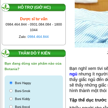
thuốc ngủ
HỖ TRỢ (GIỜ HC)
nhưng vẫn
không ngủ
Dược sĩ tư vấn
được?
0984.464.844 - 0931.084.084 - 1800
1044
Mất ngủ tuổi
Zalo:
0984.464.844
già: đừng nghĩ
“ai cũng thế”
THĂM DÒ Ý KIẾN
Bạn đang dùng sản phẩm nào của
Bệnh mất ngủ:
Bạn nghĩ xem tivi s
Botania?
đừng tự hủy
ngủ
nhưng ít người 
hoại não bộ
thấy giấc ngủ đến d
bằng thuốc ngủ
Boni Happy
sẽ thấy những giấc 
nữa!
hình thành một thói
Boni-Smok
Boni Kiddy
Tập thể dục trước 
Giấc ngủ trở
Boni Ancol
lại, niềm vui
Nhiều người cho rằn