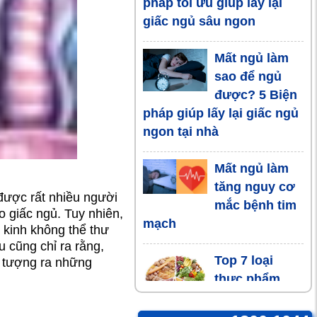
pháp tối ưu giúp lấy lại
giấc ngủ sâu ngon
Mất ngủ làm
sao để ngủ
được? 5 Biện
pháp giúp lấy lại giấc ngủ
ngon tại nhà
Mất ngủ làm
tăng nguy cơ
 được rất nhiều người
mắc bệnh tim
o giấc ngủ. Tuy nhiên,
mạch
 kinh không thể thư
u cũng chỉ ra rằng,
Top 7 loại
 tượng ra những
thực phẩm
người bệnh
mất ngủ