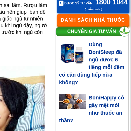
1800 1044
DƯỢC SỸ TƯ VẤN :
n sai lầm. Rượu làm
không nên ăn vào buổi tối
(miễn cước)
 âu nên giúp bạn dễ
à giấc ngủ tự nhiên
DANH SÁCH NHÀ THUỐC
Khó ngủ uống
au khi ngủ dậy, người
gì? 5 loại trà
CHUYÊN GIA TƯ VẤN
 trước khi ngủ còn
thảo dược
Dùng
giúp ngủ ngon hiệu quả
BoniSleep đã
ngủ được 6
Top 5 vị dược
tiếng mỗi đêm
liệu chữa mất
có cần dùng tiếp nữa
ngủ kinh niên
không?
an toàn, hiệu quả
BoniHappy có
Bệnh mất ngủ
gây mệt mỏi
kéo dài:
như thuốc an
Nguyên nhân
thần?
và giải pháp khắc phục
hiệu quả