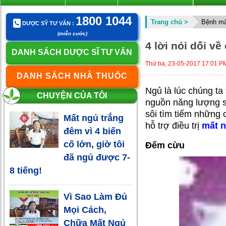
1800 1044
Trang chủ >
Bệnh mấ
DƯỢC SỸ TƯ VẤN :
(miễn cước)
4 lời nói dối về
DANH SÁCH DƯỢC SĨ TƯ VẤN
Thứ ba, 23-05-2017 17:01 P
DANH SÁCH NHÀ THUỐC
Ngủ là lúc chúng ta 
CHUYỆN CỦA TÔI
nguồn năng lượng số
sôi tìm tiếm những 
Mất ngủ trắng
hỗ trợ điều trị
mất 
đêm vì 4 biến
cố lớn, giờ tôi
Đếm cừu
đã ngủ được 7-
8 tiếng!
Vì Sao Làm Đủ
Mọi Cách,
Chữa Mất Ngủ