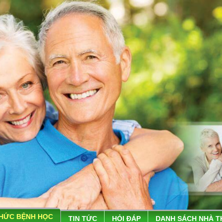
THỨC BỆNH HỌC
TIN TỨC
HỎI ĐÁP
DANH SÁCH NHÀ 