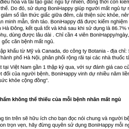
điều hòa và tái tạo giấc ngủ tự nhiên, đồng thời còn kiể
thể. Do đó, sử dụng BoniHappy giúp người mất ngủ tự n
 giảm số lần thức giấc giữa đêm, cải thiện sức khỏe, n
hần minh mẫn, tỉnh táo. BoniHappy đã được kiểm nghiệm
n Hà Đông, kết quả tốt và khá sau khi sử dụng là 86.7% v
hụ, dùng được lâu dài . Chỉ cần 4 viên BoniHappy/ngày, l
ận gốc căn bệnh mất ngủ.
p khẩu từ Mỹ và Canada, do công ty Botania - địa chỉ:
nh phố Hà Nội, phân phối rộng rãi tại các nhà thuốc tâ
tại Việt Nam gần 1 thập kỷ qua, với sự đánh giá cao củ
ệt đối của người bệnh, BoniHappy vinh dự nhiều năm liề
sức khỏe cộng đồng".
hẩm không thể thiếu của mỗi bệnh nhân mất ngủ
 tin trên sẽ hữu ích cho bạn đọc nói chung và người bệ
gon trọn vẹn, hãy đừng quyên sử dụng BoniHappy mỗi n