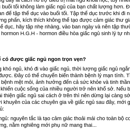
c buổi tối không làm giấc ngủ của bạn chất lượng hơn. Đ
an để tập thể dục vào buổi tối. Tập thể dục trước khi đi 
hưng phấn, kích thích không thể tạo được cảm giác thư gi
hể dục, hãy tập nhẹ nhàng, vào ban ngày và nên tập th
ết hormon H.G.H - hormon điều hòa giấc ngủ sinh lý tự nh
ể có được giấc ngủ ngon trọn vẹn?
g khó ngủ, khó đi vào giấc ngủ, thời lượng giấc ngủ ngắn,
được. Đây có thể chuyển biến thành bệnh lý mạn tính. T
i bệnh mệt mỏi, ảnh hưởng đến cả sức khỏe và tinh thầ
 khiến cuộc sống của nhiều người trở nên khổ sở. Nếu 
 thiện giấc ngủ sai cách ở trên thì nên dừng lại càng s
i khuyên của các chuyên gia về giấc ngủ sau đây, mới 
ủ:
ngủ: nguyên tắc là tạo cảm giác thoải mái cho toàn bộ
ờng, nằm nghiêng mới phụ nữ mang thai...