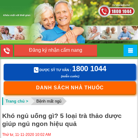
Đăng ký nhận cẩm nang
1800 1044
DƯỢC SỸ TƯ VẤN :
(miễn cước)
DANH SÁCH NHÀ THUỐC
Trang chủ >
Bệnh mất ngủ
Khó ngủ uống gì? 5 loại trà thảo dược
giúp ngủ ngon hiệu quả
Thứ tư, 11-11-2020 10:02 AM