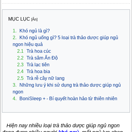
MỤC LỤC
[Ẩn]
1.
Khó ngủ là gì?
2.
Khó ngủ uống gì? 5 loại trà thảo dược giúp ngủ
ngon hiệu quả
2.1
Trà hoa cúc
2.2
Trà sâm Ấn Độ
2.3
Trà lạc tiên
2.4
Trà hoa bia
2.5
Trà rễ cây nữ lang
3.
Những lưu ý khi sử dụng trà thảo dược giúp ngủ
ngon
4.
BoniSleep + - Bí quyết hoàn hảo từ thiên nhiên
Hiện nay nhiều loại trà thảo dược giúp ngủ ngon