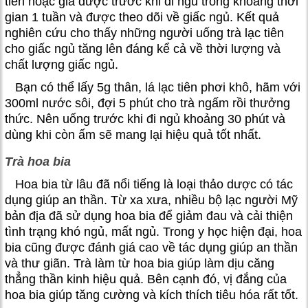
tiên hoặc giả dược trước khi đi ngủ trong khoảng thời
gian 1 tuần và được theo dõi về giấc ngủ. Kết quả
nghiên cứu cho thấy những người uống trà lạc tiên
cho giấc ngủ tăng lên đáng kể cả về thời lượng và
chất lượng giấc ngủ.
Bạn có thể lấy 5g thân, lá lạc tiên phơi khô, hãm với
300ml nước sôi, đợi 5 phút cho trà ngấm rồi thưởng
thức. Nên uống trước khi đi ngủ khoảng 30 phút và
dùng khi còn ấm sẽ mang lại hiệu quả tốt nhất.
Trà hoa bia
Hoa bia từ lâu đã nổi tiếng là loại thảo dược có tác
dụng giúp an thần. Từ xa xưa, nhiều bộ lạc người Mỹ
bản địa đã sử dụng hoa bia để giảm đau và cải thiện
tình trạng khó ngủ, mất ngủ. Trong y học hiện đại, hoa
bia cũng được đánh giá cao về tác dụng giúp an thần
và thư giãn. Trà làm từ hoa bia giúp làm dịu căng
thẳng thần kinh hiệu quả. Bên cạnh đó, vị đắng của
hoa bia giúp tăng cường và kích thích tiêu hóa rất tốt.