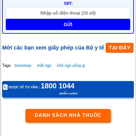
SĐT:
GỬI
Mời các bạn xem giấy phép của Bộ y tế
TẠI ĐÂY
Tags:
bonisleep
mất ngủ
khó ngủ uống gì
1800 1044
DƯỢC SỸ TƯ VẤN :
(miễn cước)
DANH SÁCH NHÀ THUỐC