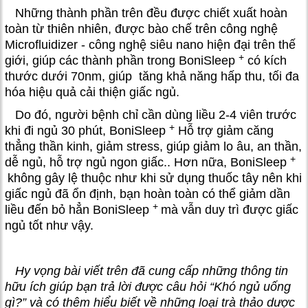
Những thành phần trên đều được chiết xuất hoàn
toàn từ thiên nhiên, được bào chế trên công nghệ
Microfluidizer - công nghệ siêu nano hiện đại trên thế
+
giới, giúp các thành phần trong BoniSleep
có kích
thước dưới 70nm, giúp tăng khả năng hấp thu, tối đa
hóa hiệu quả cải thiện giấc ngủ.
Do đó, người bệnh chỉ cần dùng liều 2-4 viên trước
+
khi đi ngủ 30 phút, BoniSleep
Hỗ trợ giảm căng
thẳng thần kinh, giảm stress, giúp giảm lo âu, an thần,
+
dễ ngủ, hỗ trợ ngủ ngon giấc.
. Hơn nữa, BoniSleep
không gây lệ thuộc như khi sử dụng thuốc tây nên khi
giấc ngủ đã ổn định, bạn hoàn toàn có thể giảm dần
+
liều đến bỏ hẳn BoniSleep
mà vẫn duy trì được giấc
ngủ tốt như vậy.
Hy vọng bài viết trên đã cung cấp những thông tin
hữu ích giúp bạn trả lời được câu hỏi “Khó ngủ uống
gì?” và có thêm hiểu biết về những loại trà thảo dược