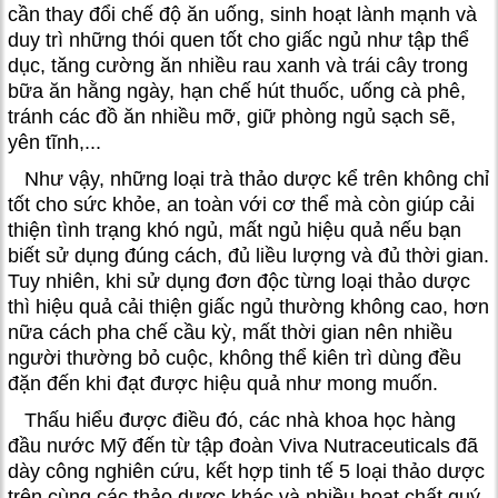
cần thay đổi chế độ ăn uống, sinh hoạt lành mạnh và
duy trì những thói quen tốt cho giấc ngủ như tập thể
dục, tăng cường ăn nhiều rau xanh và trái cây trong
bữa ăn hằng ngày, hạn chế hút thuốc, uống cà phê,
tránh các đồ ăn nhiều mỡ, giữ phòng ngủ sạch sẽ,
yên tĩnh,...
Như vậy, những loại trà thảo dược kể trên không chỉ
tốt cho sức khỏe, an toàn với cơ thể mà còn giúp cải
thiện tình trạng khó ngủ, mất ngủ hiệu quả nếu bạn
biết sử dụng đúng cách, đủ liều lượng và đủ thời gian.
Tuy nhiên, khi sử dụng đơn độc từng loại thảo dược
thì hiệu quả cải thiện giấc ngủ thường không cao, hơn
nữa cách pha chế cầu kỳ, mất thời gian nên nhiều
người thường bỏ cuộc, không thể kiên trì dùng đều
đặn đến khi đạt được hiệu quả như mong muốn.
Thấu hiểu được điều đó, các nhà khoa học hàng
đầu nước Mỹ đến từ tập đoàn Viva Nutraceuticals đã
dày công nghiên cứu, kết hợp tinh tế 5 loại thảo dược
trên cùng các thảo dược khác và nhiều hoạt chất quý